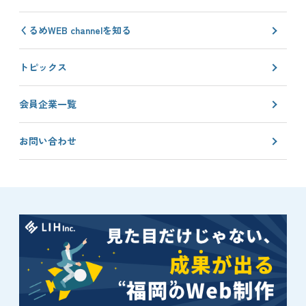
は
ン
こ
ス
くるめWEB channelを知る
ち
タ
ら
グ
トピックス
ラ
ム
会員企業一覧
は
こ
ち
お問い合わせ
ら