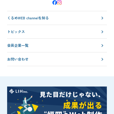
facebook
イ
は
ン
こ
ス
くるめWEB channelを知る
ち
タ
ら
グ
トピックス
ラ
ム
会員企業一覧
は
こ
ち
お問い合わせ
ら